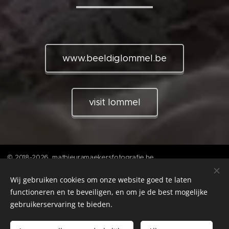
www.beeldiglommel.be
visit lommel
© 2018-2026 mathieuramaekersfotografie.be
Wij gebruiken cookies om onze website goed te laten
functioneren en te beveiligen, en om je de best mogelijke
Alle foto's op deze website zijn beschermd door het auteursrecht
van Mathieu Ramaekers. Ze mogen niet worden gekopieerd,
gebruikerservaring te bieden.
verspreid, opgeslagen of op welke manier dan ook gebruikt zonder
voorafgaande schriftelijke toestemming.