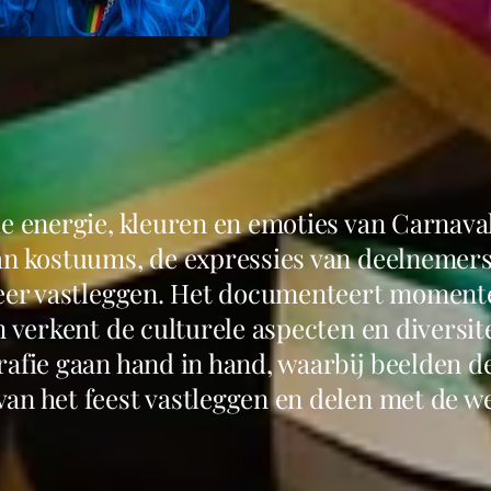
de energie, kleuren en emoties van Carnaval
an kostuums, de expressies van deelnemers
feer vastleggen. Het documenteert moment
n verkent de culturele aspecten en diversite
rafie gaan hand in hand, waarbij beelden d
an het feest vastleggen en delen met de we