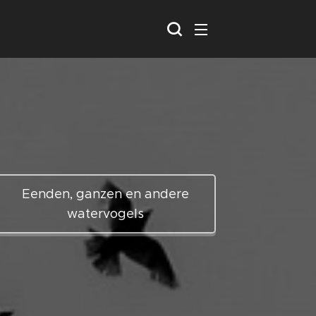
Eenden, ganzen en andere
watervogels