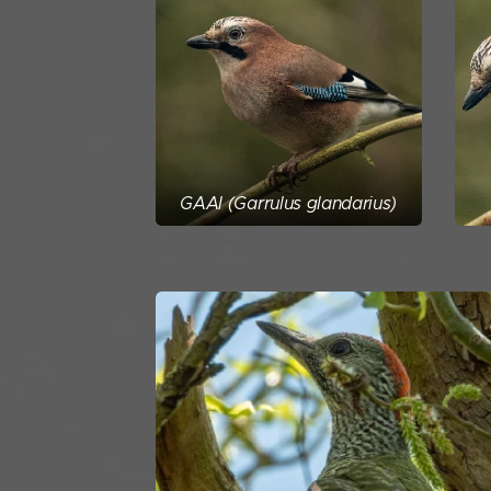
GAAI (Garrulus glandarius)